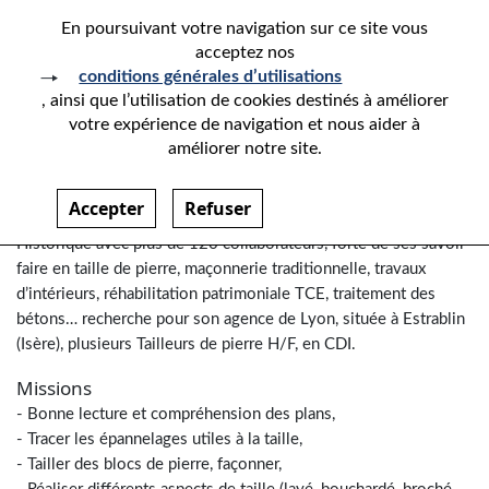
En poursuivant votre navigation sur ce site vous
acceptez nos
conditions générales d’utilisations
, ainsi que l’utilisation de cookies destinés à améliorer
TAILLEUR DE PIERRE H/F
votre expérience de navigation et nous aider à
améliorer notre site.
Dijon
Accepter
Refuser
L’entreprise JACQUET, leader de la restauration du Patrimoine
Historique avec plus de 120 collaborateurs, forte de ses savoir-
faire en taille de pierre, maçonnerie traditionnelle, travaux
d’intérieurs, réhabilitation patrimoniale TCE, traitement des
bétons… recherche pour son agence de Lyon, située à Estrablin
(Isère), plusieurs Tailleurs de pierre H/F, en CDI.
Missions
- Bonne lecture et compréhension des plans,
- Tracer les épannelages utiles à la taille,
- Tailler des blocs de pierre, façonner,